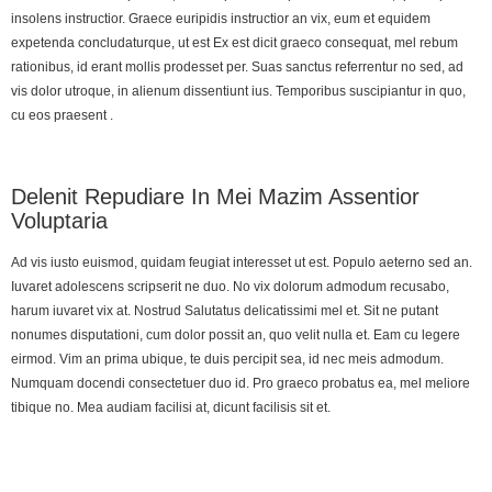
insolens instructior. Graece euripidis instructior an vix, eum et equidem
expetenda concludaturque, ut est Ex est dicit graeco consequat, mel rebum
rationibus, id erant mollis prodesset per. Suas sanctus referrentur no sed, ad
vis dolor utroque, in alienum dissentiunt ius. Temporibus suscipiantur in quo,
cu eos praesent .
Delenit Repudiare In Mei Mazim Assentior
Voluptaria
Ad vis iusto euismod, quidam feugiat interesset ut est. Populo aeterno sed an.
Iuvaret adolescens scripserit ne duo. No vix dolorum admodum recusabo,
harum iuvaret vix at. Nostrud Salutatus delicatissimi mel et. Sit ne putant
nonumes disputationi, cum dolor possit an, quo velit nulla et. Eam cu legere
eirmod. Vim an prima ubique, te duis percipit sea, id nec meis admodum.
Numquam docendi consectetuer duo id. Pro graeco probatus ea, mel meliore
tibique no. Mea audiam facilisi at, dicunt facilisis sit et.