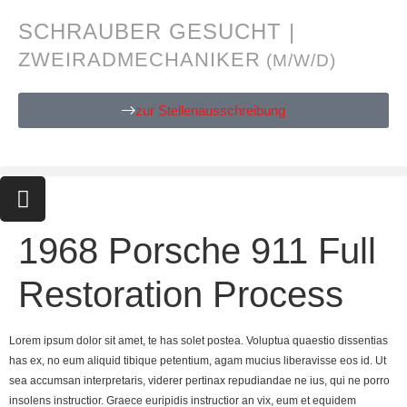
SCHRAUBER GESUCHT |
ZWEIRADMECHANIKER
(M/W/D)
zur Stellenausschreibung
1968 Porsche 911 Full
Restoration Process
Lorem ipsum dolor sit amet, te has solet postea. Voluptua quaestio dissentias
has ex, no eum aliquid tibique petentium, agam mucius liberavisse eos id. Ut
sea accumsan interpretaris, viderer pertinax repudiandae ne ius, qui ne porro
insolens instructior. Graece euripidis instructior an vix, eum et equidem