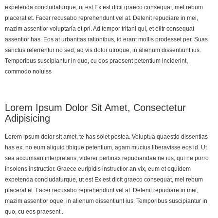
expetenda concludaturque, ut est Ex est dicit graeco consequat, mel rebum
placerat et. Facer recusabo reprehendunt vel at. Delenit repudiare in mei,
mazim assentior voluptaria et pri. Ad tempor tritani qui, et elitr consequat
assentior has. Eos at urbanitas rationibus, id erant mollis prodesset per. Suas
sanctus referrentur no sed, ad vis dolor utroque, in alienum dissentiunt ius.
Temporibus suscipiantur in quo, cu eos praesent petentium inciderint,
commodo noluiss
Lorem Ipsum Dolor Sit Amet, Consectetur
Adipisicing
Lorem ipsum dolor sit amet, te has solet postea. Voluptua quaestio dissentias
has ex, no eum aliquid tibique petentium, agam mucius liberavisse eos id. Ut
sea accumsan interpretaris, viderer pertinax repudiandae ne ius, qui ne porro
insolens instructior. Graece euripidis instructior an vix, eum et equidem
expetenda concludaturque, ut est Ex est dicit graeco consequat, mel rebum
placerat et. Facer recusabo reprehendunt vel at. Delenit repudiare in mei,
mazim assentior oque, in alienum dissentiunt ius. Temporibus suscipiantur in
quo, cu eos praesent .