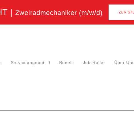
T |
Zweiradmechaniker
(m/w/d)
ZUR ST
e
Serviceangebot
Benelli
Job-Roller
Über Un