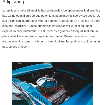
Adipisicing
Lorem ipsum dolor sit amet, te has solet postea. Voluptua quaestio dissentias
has ex, no eum aliquid tibique petentium, agam mucius liberavisse eos id. Ut
sea accumsan interpretaris, viderer pertinax repudiandae ne ius, qui ne porro
insolens instructior. Graece euripidis instructior an vix, eum et equidem
expetenda concludaturque, ut est Ex est dicit graeco consequat, mel rebum
placerat et. Facer recusabo reprehendunt vel at. Delenit repudiare in mei,
mazim assentior oque, in alienum dissentiunt ius. Temporibus suscipiantur in
quo, cu eos praesent .