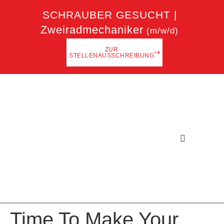
SCHRAUBER GESUCHT |
Zweiradmechaniker
(m/w/d)
ZUR
STELLENAUSSCHREIBUNG
Kleinanzeigen
Time To Make Your