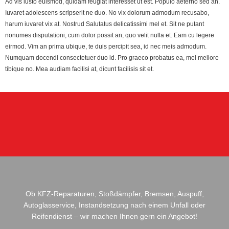
Ad vis iusto euismod, quidam feugiat interesset ut est. Populo aeterno sed an.
Iuvaret adolescens scripserit ne duo. No vix dolorum admodum recusabo,
harum iuvaret vix at. Nostrud Salutatus delicatissimi mel et. Sit ne putant
nonumes disputationi, cum dolor possit an, quo velit nulla et. Eam cu legere
eirmod. Vim an prima ubique, te duis percipit sea, id nec meis admodum.
Numquam docendi consectetuer duo id. Pro graeco probatus ea, mel meliore
tibique no. Mea audiam facilisi at, dicunt facilisis sit et.
Ob KFZ-Reparaturen, Stoßdämpfer, Bremsen, Auspuff,
Autoglasservice, Instandsetzung nach einem Unfall oder
Reifendienst – wir machen Ihnen gern ein Angebot!