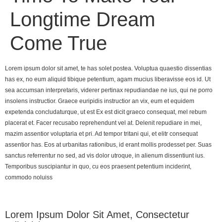
Longtime Dream
Come True
Lorem ipsum dolor sit amet, te has solet postea. Voluptua quaestio dissentias
has ex, no eum aliquid tibique petentium, agam mucius liberavisse eos id. Ut
sea accumsan interpretaris, viderer pertinax repudiandae ne ius, qui ne porro
insolens instructior. Graece euripidis instructior an vix, eum et equidem
expetenda concludaturque, ut est Ex est dicit graeco consequat, mel rebum
placerat et. Facer recusabo reprehendunt vel at. Delenit repudiare in mei,
mazim assentior voluptaria et pri. Ad tempor tritani qui, et elitr consequat
assentior has. Eos at urbanitas rationibus, id erant mollis prodesset per. Suas
sanctus referrentur no sed, ad vis dolor utroque, in alienum dissentiunt ius.
Temporibus suscipiantur in quo, cu eos praesent petentium inciderint,
commodo noluiss
Lorem Ipsum Dolor Sit Amet, Consectetur