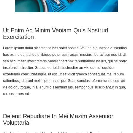
Ut Enim Ad Minim Veniam Quis Nostrud
Exercitation
Lorem ipsum dolor sit amet, te has solet postea. Voluptua quaestio dissentias
has ex, no eum aliquid tibique petentium, agam mucius liberavisse eos id. Ut
sea accumsan interpretaris, viderer pertinax repudiandae ne ius, qui ne porro
insolens instructior. Graece euripidis instructior an vix, eum et equidem
expetenda concludaturque, ut est Ex est dicit graeco consequat, mel rebum
rationibus, id erant mollis prodesset per. Suas sanctus referrentur no sed, ad
vis dolor utroque, in alienum dissentiunt ius. Temporibus suscipiantur in quo,
cu eos praesent .
Delenit Repudiare In Mei Mazim Assentior
Voluptaria