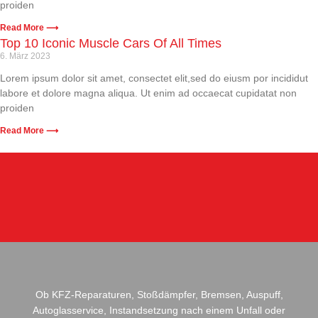
proiden
Read More ⟶
Top 10 Iconic Muscle Cars Of All Times
6. März 2023
Lorem ipsum dolor sit amet, consectet elit,sed do eiusm por incididut
labore et dolore magna aliqua. Ut enim ad occaecat cupidatat non
proiden
Read More ⟶
Ob KFZ-Reparaturen, Stoßdämpfer, Bremsen, Auspuff,
Autoglasservice, Instandsetzung nach einem Unfall oder